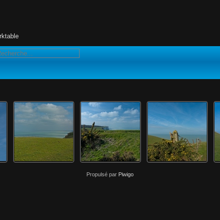
rktable
Propulsé par
Piwigo