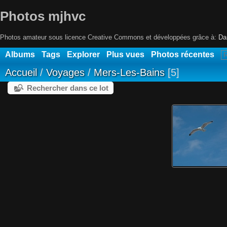
Photos mjhvc
Photos amateur sous licence Creative Commons et développées grâce à:
Da
Albums
Tags
Explorer
Plus vues
Photos récentes
Accueil
/
Voyages
/
Mers-Les-Bains
5
Rechercher dans ce lot