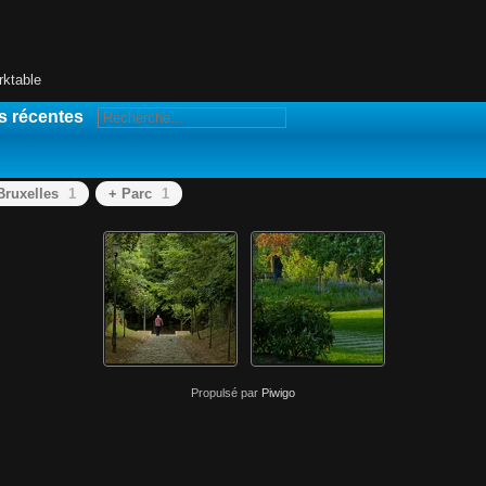
rktable
s récentes
Bruxelles
1
+ Parc
1
Propulsé par
Piwigo