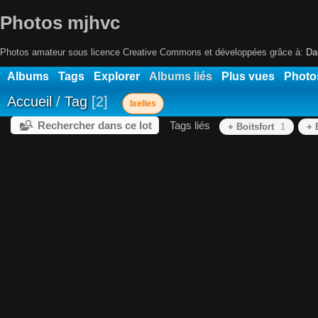
Photos mjhvc
Photos amateur sous licence Creative Commons et développées grâce à:
Da
Albums
Tags
Explorer
Albums liés
Plus vues
Photo
Accueil
/
Tag
2
Ixelles
Rechercher dans ce lot
Tags liés
+ Boitsfort
1
+ 