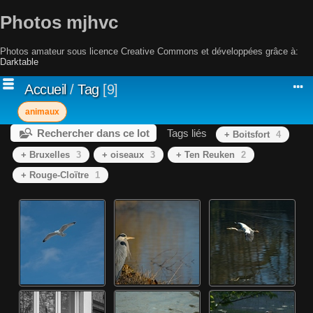
Photos mjhvc
Photos amateur sous licence Creative Commons et développées grâce à:
Darktable
Accueil
/
Tag
9
animaux
Rechercher dans ce lot
Tags liés
+ Boitsfort
4
+ Bruxelles
3
+ oiseaux
3
+ Ten Reuken
2
+ Rouge-Cloïtre
1