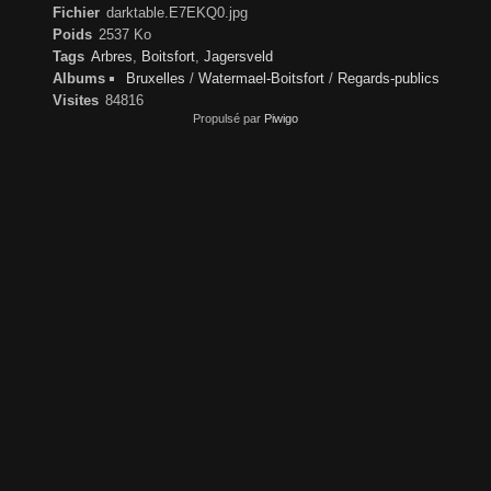
Fichier
darktable.E7EKQ0.jpg
Poids
2537 Ko
Tags
Arbres
,
Boitsfort
,
Jagersveld
Albums
Bruxelles
/
Watermael-Boitsfort
/
Regards-publics
Visites
84816
Propulsé par
Piwigo