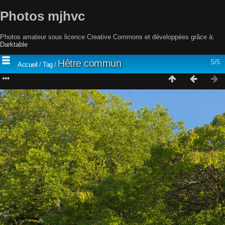
Photos mjhvc
Photos amateur sous licence Creative Commons et développées grâce à:
Darktable
Hêtre commun
5/5
Accueil
/
Tag
/