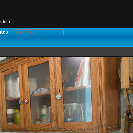
rktable
ntes