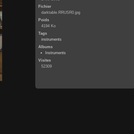
Fichier
darktable.RRUSR0.jpg
Poids
4194 Ko
Tags
instruments
Albums
Instruments
Visites
52309