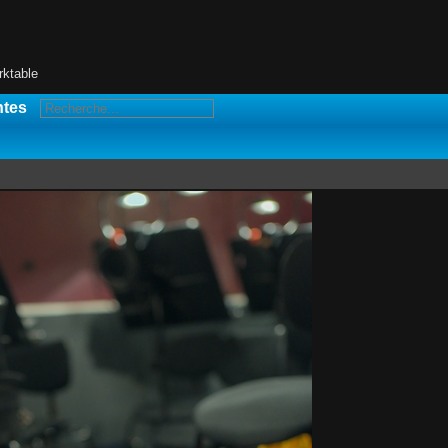
rktable
ntes