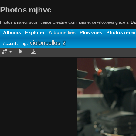
Photos mjhvc
Photos amateur sous licence Creative Commons et développées grâce à:
Da
Albums
Explorer
Albums liés
Plus vues
Photos réce
violoncellos 2
Accueil
/
Tag
/