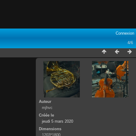
Connexion
4/6
Auteur
mjhvc
Créée le
jeudi 5 mars 2020
Dimensions
1203*1800