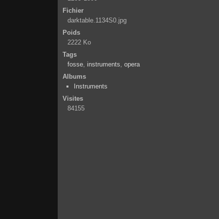
Fichier
darktable.1134S0.jpg
Poids
2222 Ko
Tags
fosse
,
instruments
,
opera
Albums
Instruments
Visites
84155