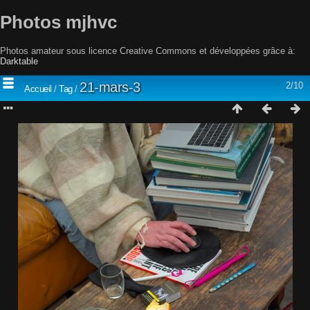
Photos mjhvc
Photos amateur sous licence Creative Commons et développées grâce à:
Darktable
21-mars-3
2/10
Accueil
/
Tag
/