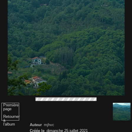
Première
page
Retourner
à
l'album
Auteur
mjhvc
Créée le
dimanche 25 juillet 2021