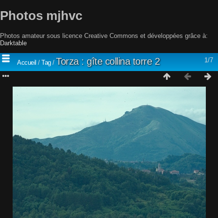
Photos mjhvc
Photos amateur sous licence Creative Commons et développées grâce à:
Darktable
Torza : gîte collina torre 2
1/7
Accueil
/
Tag
/