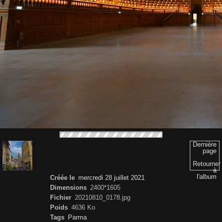
Dernière
page
Retourner
à
l'album
Créée le
mercredi 28 juillet 2021
Dimensions
2400*1605
Fichier
20210810_0178.jpg
Poids
4636 Ko
Tags
Parma