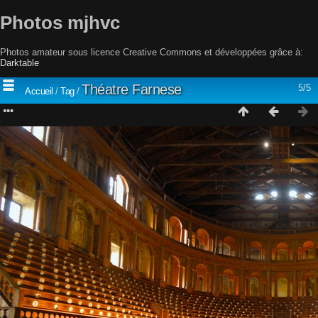
Photos mjhvc
Photos amateur sous licence Creative Commons et développées grâce à:
Darktable
Théatre Farnese
5/5
Accueil
/
Tag
/