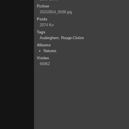
Fichier
20210914_0038.jpg
Poids
2074 Ko
Tags
Auderghem
,
Rouge-Cloïtre
Albums
Natures
Visites
65862