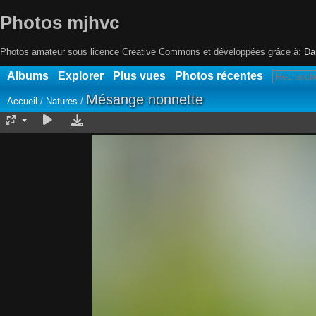
Photos mjhvc
Photos amateur sous licence Creative Commons et développées grâce à:
Da
Albums
Explorer
Plus vues
Photos récentes
Mésange nonnette
Accueil
/
Natures
/