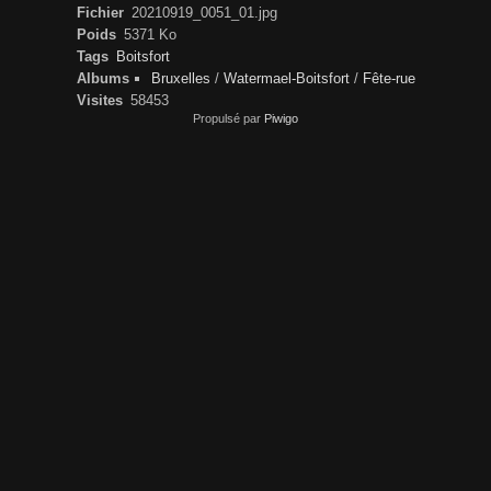
Fichier
20210919_0051_01.jpg
Poids
5371 Ko
Tags
Boitsfort
Albums
Bruxelles
/
Watermael-Boitsfort
/
Fête-rue
Visites
58453
Propulsé par
Piwigo