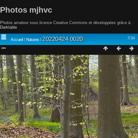
Photos mjhvc
Photos amateur sous licence Creative Commons et développées grâce à:
Darktable
20220424 0020
7/34
Accueil
/
Natures
/