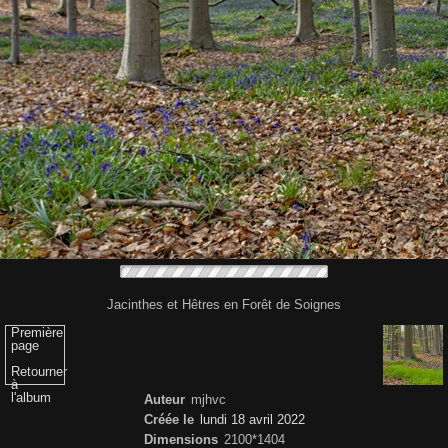
Jacinthes et Hêtres en Forêt de Soignes
Première
page
Retourner
à
l'album
Auteur
mjhvc
Créée le
lundi 18 avril 2022
Dimensions
2100*1404