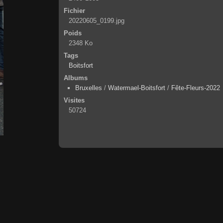
Fichier
20220605_0199.jpg
Poids
2348 Ko
Tags
Boitsfort
Albums
Bruxelles
/
Watermael-Boitsfort
/
Fête-Fleurs-2022
Visites
50724