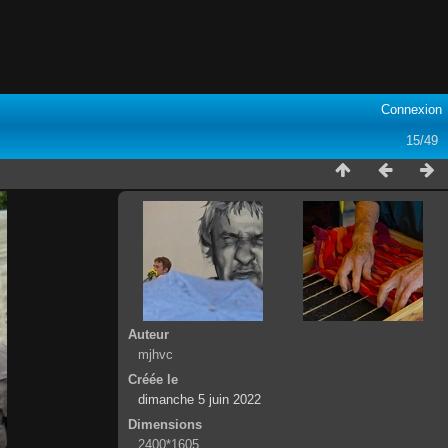
Connexion
15/49
Auteur
mjhvc
Créée le
dimanche 5 juin 2022
Dimensions
2400*1605