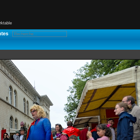
rktable
ntes