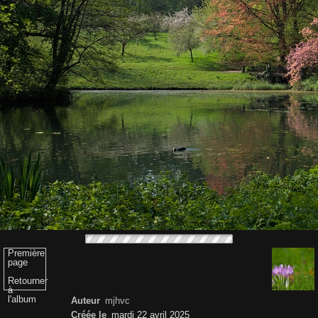
Première
page
Retourner
à
l'album
Auteur
mjhvc
Créée le
mardi 22 avril 2025