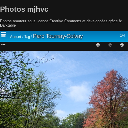
Photos mjhvc
Photos amateur sous licence Creative Commons et développées grâce à:
Darktable
Parc Tournay-Solvay
1/4
Accueil
/
Tag
/